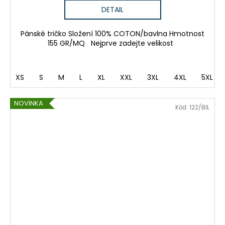
DETAIL
Pánské tričko Složení 100% COTON/bavlna Hmotnost
155 GR/MQ Nejprve zadejte velikost
XS
S
M
L
XL
XXL
3XL
4XL
5XL
NOVINKA
Kód:
122/BIL