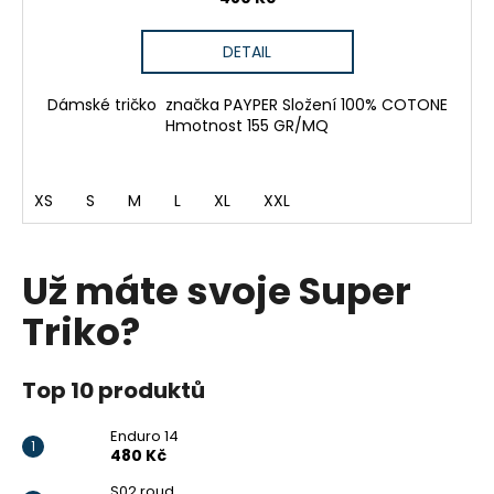
DETAIL
Dámské tričko značka PAYPER Složení 100% COTONE
Hmotnost 155 GR/MQ
XS
S
M
L
XL
XXL
Už máte svoje Super
Triko?
Top 10 produktů
Enduro 14
480 Kč
S02 roud