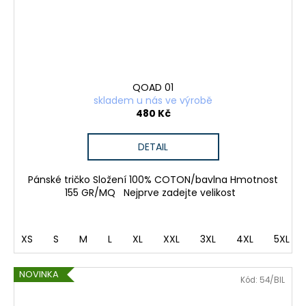
QOAD 01
skladem u nás ve výrobě
480 Kč
DETAIL
Pánské tričko Složení 100% COTON/bavlna Hmotnost
155 GR/MQ Nejprve zadejte velikost
XS
S
M
L
XL
XXL
3XL
4XL
5XL
NOVINKA
Kód:
54/BIL