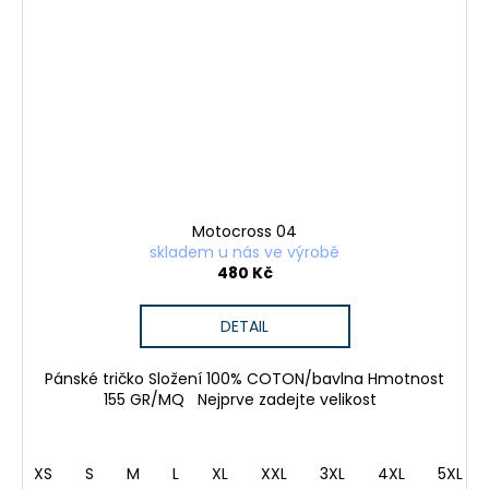
Motocross 04
skladem u nás ve výrobě
480 Kč
DETAIL
Pánské tričko Složení 100% COTON/bavlna Hmotnost
155 GR/MQ Nejprve zadejte velikost
XS
S
M
L
XL
XXL
3XL
4XL
5XL