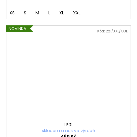
XS
S
M
L
XL
XXL
NOVINKA
Kód:
221/XXL/OBL
LE01
skladem u nás ve výrobě
480 Kč