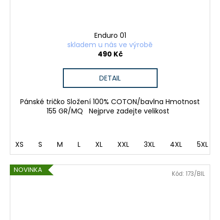
Enduro 01
skladem u nás ve výrobě
490 Kč
DETAIL
Pánské tričko Složení 100% COTON/bavlna Hmotnost
155 GR/MQ Nejprve zadejte velikost
XS
S
M
L
XL
XXL
3XL
4XL
5XL
NOVINKA
Kód:
173/BIL