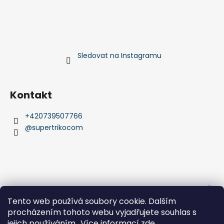
Sledovat na Instagramu
Kontakt
+420739507766
@supertrikocom
Obchodní podmínky
Podmínky ochrany osobních údajů
Comgate platební brány
Jak platit kartou
Tento web používá soubory cookie. Dalším
jak platit bankovním převodem
procházením tohoto webu vyjadřujete souhlas s
jejich používáním.. Více informací
zde
.