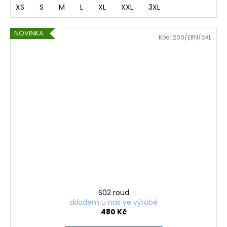
č
XS
S
M
L
XL
XXL
3XL
u
j
e
NOVINKA
Kód:
200/ERN/5XL
m
e
S02
ROUD
480
Kč
S02 roud
skladem u nás ve výrobě
480 Kč