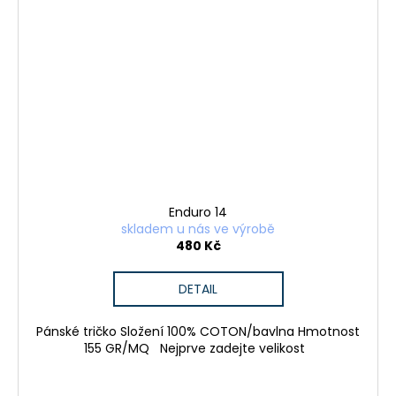
S
a
u
j
í
p
t
e
?
r
T
r
HLEDAT
Enduro 14
skladem u nás ve výrobě
i
480 Kč
k
D
DETAIL
o
o
p
?
Pánské tričko Složení 100% COTON/bavlna Hmotnost
o
155 GR/MQ Nejprve zadejte velikost
r
u