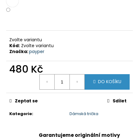
č
u
j
e
m
e
Zvolte variantu
Kód:
Zvolte variantu
Značka:
payper
ENDURO
11
480 Kč
480
Kč
Měrná
DO KOŠÍKU
cena:
Zeptat se
Sdílet
Kategorie
:
Dámská trička
Garantujeme originální motivy