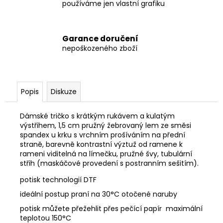
používáme jen vlastní grafiku
Garance doručení
nepoškozeného zboží
Popis
Diskuze
Dámské tričko s krátkým rukávem a kulatým
výstřihem, 1,5 cm pružný žebrovaný lem ze směsi
spandex u krku s vrchním prošíváním na přední
straně, barevně kontrastní výztuž od ramene k
rameni viditelná na límečku, pružné švy, tubulární
střih (maskáčové provedení s postranním sešitím).
potisk technologií DTF
ideální postup praní na 30°C otočené naruby
potisk můžete přežehlit přes pečící papír maximální
teplotou 150°C