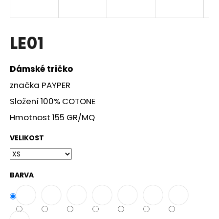
a
j
í
LE01
t
?
Dámské tričko
značka PAYPER
Složení 100% COTONE
HLEDAT
Hmotnost 155 GR/MQ
VELIKOST
D
o
BARVA
p
o
r
u