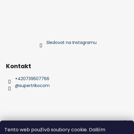
Sledovat na Instagramu
Kontakt
+420739507766
@supertrikocom
Obchodní podmínky
Podmínky ochrany osobních údajů
Comgate platební brány
Jak platit kartou
Tento web používá soubory cookie. Dalším
jak platit bankovním převodem