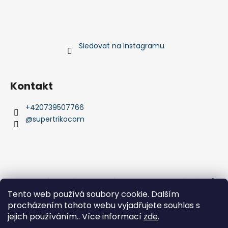
Sledovat na Instagramu
Kontakt
+420739507766
@supertrikocom
Obchodní podmínky
Podmínky ochrany osobních údajů
Comgate platební brány
Jak platit kartou
Tento web používá soubory cookie. Dalším
jak platit bankovním převodem
procházením tohoto webu vyjadřujete souhlas s
jejich používáním.. Více informací
zde
.