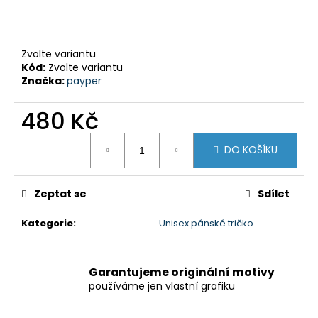
č
u
j
e
Zvolte variantu
m
Kód:
Zvolte variantu
e
Značka:
payper
480 Kč
SIDECARCROSS
CLASIC
Měrná
02
DO KOŠÍKU
cena:
480
Kč
Zeptat se
Sdílet
Kategorie
:
Unisex pánské tričko
Garantujeme originální motivy
používáme jen vlastní grafiku