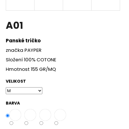
a
j
í
A01
t
?
Panské tričko
značka PAYPER
Složení 100% COTONE
HLEDAT
Hmotnost 155 GR/MQ
VELIKOST
D
o
BARVA
p
o
r
u