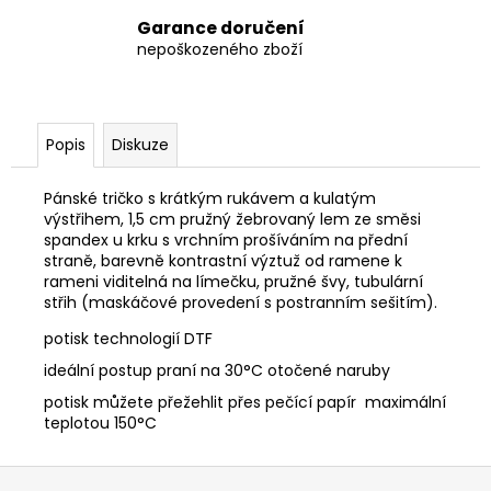
Garance doručení
nepoškozeného zboží
Popis
Diskuze
Pánské tričko s krátkým rukávem a kulatým
výstřihem, 1,5 cm pružný žebrovaný lem ze směsi
spandex u krku s vrchním prošíváním na přední
straně, barevně kontrastní výztuž od ramene k
rameni viditelná na límečku, pružné švy, tubulární
střih (maskáčové provedení s postranním sešitím).
potisk technologií DTF
ideální postup praní na 30°C otočené naruby
potisk můžete přežehlit přes pečící papír maximální
teplotou 150°C
Z