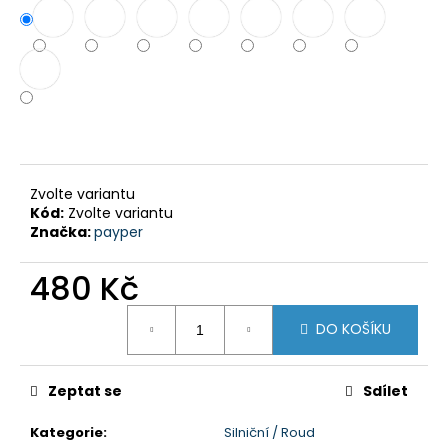
č
u
j
e
m
e
QOAD
01
Zvolte variantu
Kód:
Zvolte variantu
480
Kč
Značka:
payper
480 Kč
Měrná
DO KOŠÍKU
cena:
Zeptat se
Sdílet
Kategorie
:
Silniční / Roud