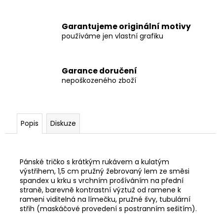
Garantujeme originální motivy
používáme jen vlastní grafiku
Garance doručení
nepoškozeného zboží
Popis
Diskuze
Pánské tričko s krátkým rukávem a kulatým
výstřihem, 1,5 cm pružný žebrovaný lem ze směsi
spandex u krku s vrchním prošíváním na přední
straně, barevně kontrastní výztuž od ramene k
rameni viditelná na límečku, pružné švy, tubulární
střih (maskáčové provedení s postranním sešitím).