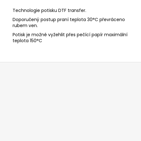
Technologie potisku DTF transfer.
Doporučený postup praní
teplota 30°C
převráceno
rubem ven.
Potisk je možné vyžehlit přes pečící papír maximální
teplota 150°C
Z
á
p
a
t
í