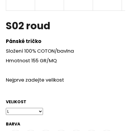
a
j
í
S02 roud
t
?
Pánské tričko
Složení 100% COTON/bavlna
Hmotnost 155 GR/MQ
HLEDAT
Nejprve zadejte velikost
D
o
VELIKOST
p
o
r
BARVA
u