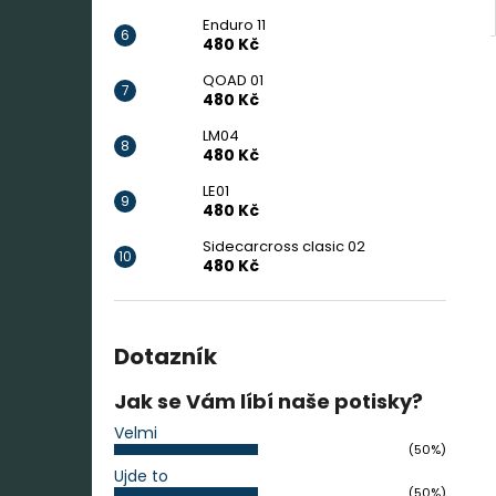
Enduro 11
480 Kč
QOAD 01
480 Kč
LM04
480 Kč
LE01
480 Kč
Sidecarcross clasic 02
480 Kč
Dotazník
Jak se Vám líbí naše potisky?
Velmi
(50%)
Ujde to
(50%)