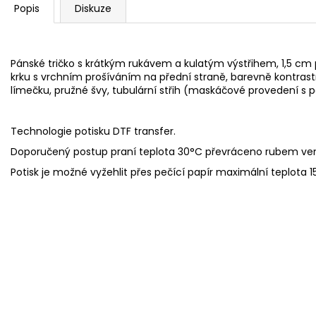
Popis
Diskuze
Pánské tričko s krátkým rukávem a kulatým výstřihem, 1,5 c
krku s vrchním prošíváním na přední straně, barevně kontrast
límečku, pružné švy, tubulární střih (maskáčové provedení s 
Technologie potisku DTF transfer.
Doporučený postup praní
teplota 30°C
převráceno rubem ve
Potisk je možné vyžehlit přes pečící papír maximální teplota 