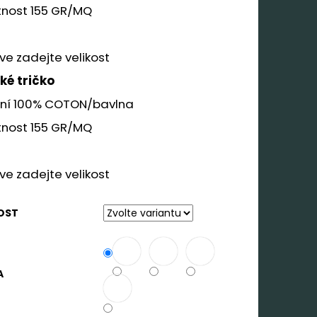
nost 155 GR/MQ
ve zadejte velikost
ké tričko
ení 100% COTON/bavlna
nost 155 GR/MQ
ve zadejte velikost
OST
A