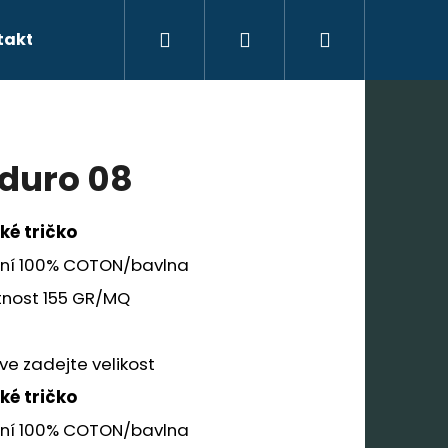
Hledat
Přihlášení
Nákupní
takty
košík
duro 08
ké tričko
ení 100% COTON/bavlna
nost 155 GR/MQ
ve zadejte velikost
Následující
ké tričko
ení 100% COTON/bavlna