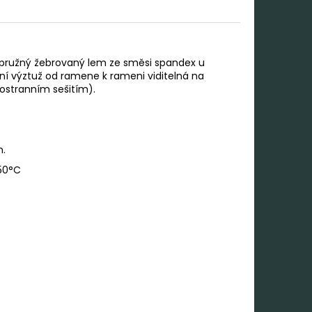
m pružný žebrovaný lem ze směsi spandex u
ní výztuž od ramene k rameni viditelná na
postranním sešitím).
n.
150°C