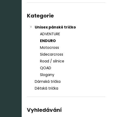
ENDURO 14
l
480 Kč
Přeskočit
kategorie
Kategorie
Unisex pánské tričko
ADVENTURE
ENDURO
Motocross
Sidecarcross
Road / silnice
QOAD
Slogany
Dámská trička
Dětská trička
Vyhledávání