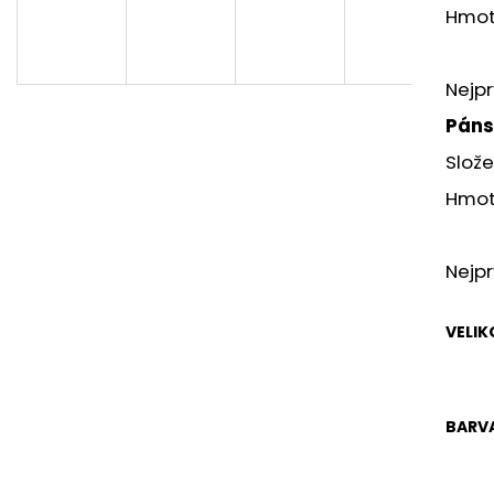
S02 ROUD
ENDURO 01
Hmot
480 Kč
490 Kč
Nejpr
Páns
Slož
Hmot
Nejpr
VELIK
BARV