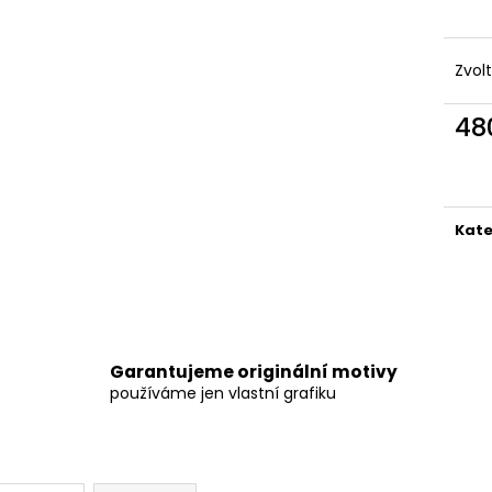
Zvol
48
Měr
cena
Kate
Garantujeme originální motivy
používáme jen vlastní grafiku