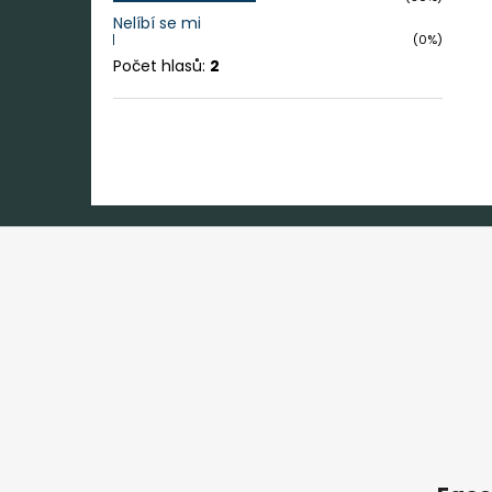
Nelíbí se mi
(0%)
Počet hlasů:
2
Z
á
p
a
t
í