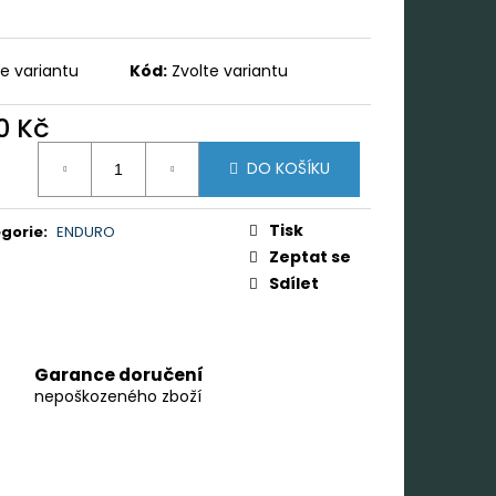
te variantu
Kód:
Zvolte variantu
0 Kč
ná
DO KOŠÍKU
:
Tisk
gorie
:
ENDURO
Zeptat se
Sdílet
Garance doručení
nepoškozeného zboží