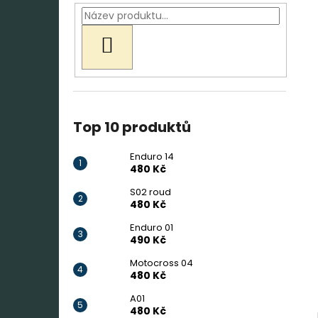
HLEDAT
Top 10 produktů
Enduro 14
480 Kč
S02 roud
480 Kč
Enduro 01
490 Kč
Motocross 04
480 Kč
A01
480 Kč